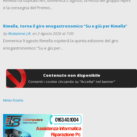
Rimella ha ospitato ieri, domenica 2 agosto, la Festa del gruppo Alpini
e la consegna del Premio...
Rimella, torna il giro enogastronomico “Su e giù per Rimella”
by
Redazione J.B.
on 2 Agosto 2026 at 7:00
Domenica 9 agosto Rimella ospiterà la quinta edizione del giro
enogastronomico “Su e giù per...
Contenuto non disponibile
Consenti i cookie cliccando su "Accetta" nel banner"
Meteo Rimella