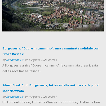
Borgosesia, “Cuore in cammino”: una camminata solidale con
Croce Rossa e...
by
Redazione J.B.
on 5 Agosto 2026 at 7:44
A Borgosesia arriva “Cuore in cammino”, la camminata organizzata
dalla Croce Rossa Italiana...
Silent Book Club Borgosesia, letture nella natura al rifugio di
Monchezzola
by
Redazione J.B.
on 4 Agosto 2026 at 8:11
Un libro nello zaino, il torrente Chezza in sottofondo, gli alberi a fare