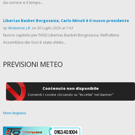
da cornice e il tempo...
Libertas Basket Borgosesia, Carlo Minoli è il nuovo presidente
by
Redazione J.B.
on 30 Luglio 2026 at 7:43
Nuovo capitolo per l’ASD Libertas Basket Borgosesia. Nell’ultima
Assemblea dei Soci è stato eletto...
PREVISIONI METEO
Contenuto non disponibile
Consenti i cookie cliccando su "Accetta" nel banner"
Meteo Borgosesia