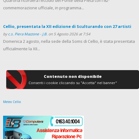
Quarona ricorderà l’eccidio del Ponte della Pietà con l’82ª
commemorazione ufficiale, in programma...
Cellio, presentata la XII edizione di Sculturando con 27 artisti
by
c.s. Piera Mazzone - J.B.
on 5 Agosto 2026 at 7:54
Domenica 2 agosto, nella sede della Soms di Cellio, è stata presentata
ufficialmente la XII...
Contenuto non disponibile
Consenti i cookie cliccando su "Accetta" nel banner"
Meteo Cellio