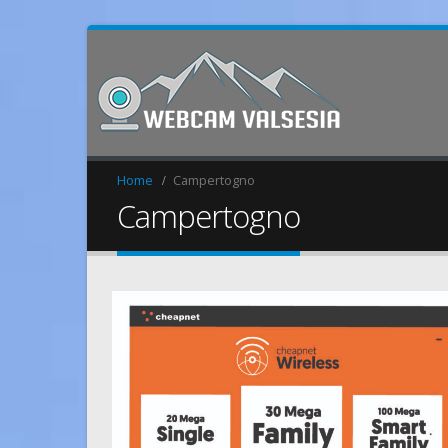
Home
Campertogno
Campertogno